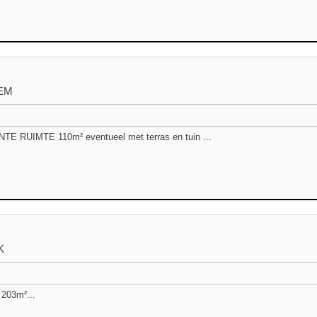
EM
E RUIMTE 110m² eventueel met terras en tuin ...
K
203m²...