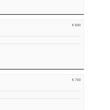
€ 600
€ 700