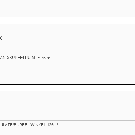
K
ND/BUREELRUIMTE 75m² ...
IMTE/BUREEL/WINKEL 126m² ...