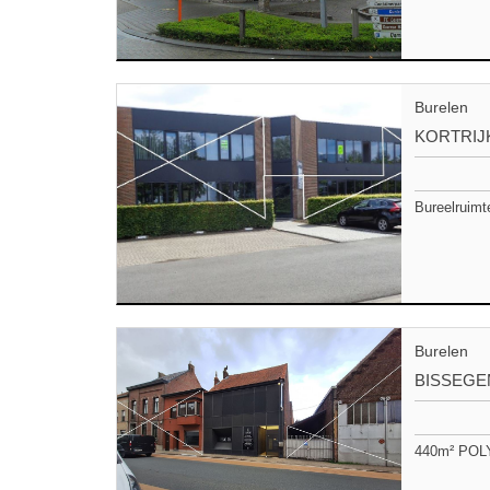
Burelen
KORTRIJ
Bureelruimt
Burelen
BISSEG
440m² POLY