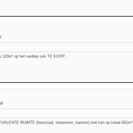
K
e 120m² op het verdiep ook TE KOOP...
EM
VALENTE RUIMTE (feestzaal, showroom, kantoor) met tuin op totaal 651m² 