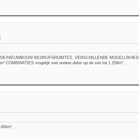
K
E/NIEUWBOUW BEDRIJFSRUIMTES, VERSCHILLENDE MOGELIJKHEDEN, 
m² COMBINATIES mogelijk met andere delen op de site tot 1.159m² ...
56m² ...