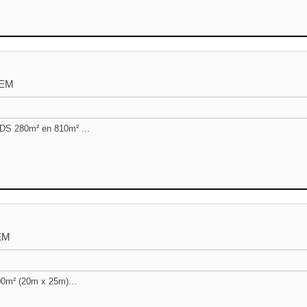
EM
 280m² en 810m² ...
EM
0m² (20m x 25m)...