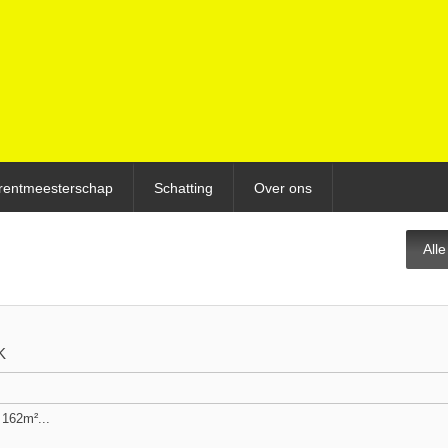
rentmeesterschap
Schatting
Over ons
All
K
162m²...