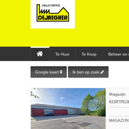
Te Huur
Te Koop
Beheer en 
Google kaart
Ik ben op zoek
Magazijn
KORTRIJ
MAGAZIJN 