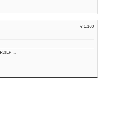
€ 1.100
DIEP ...