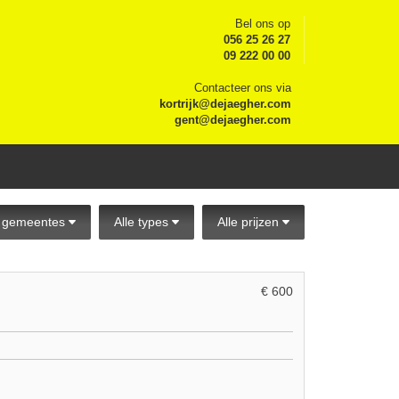
Bel ons op
056 25 26 27
09 222 00 00
Contacteer ons via
kortrijk@dejaegher.com
gent@dejaegher.com
e gemeentes
Alle types
Alle prijzen
€ 600