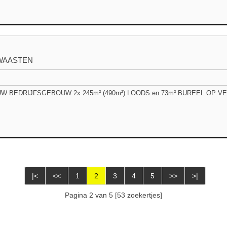
WAASTEN
 BEDRIJFSGEBOUW 2x 245m² (490m²) LOODS en 73m² BUREEL OP VER
|<
<<
1
2
3
4
5
>>
>|
Pagina 2 van 5 [53 zoekertjes]