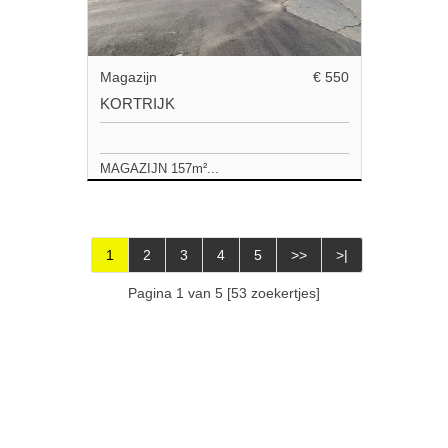
Magazijn
€ 550
KORTRIJK
MAGAZIJN 157m²...
1
2
3
4
5
>>
>|
Pagina 1 van 5 [53 zoekertjes]