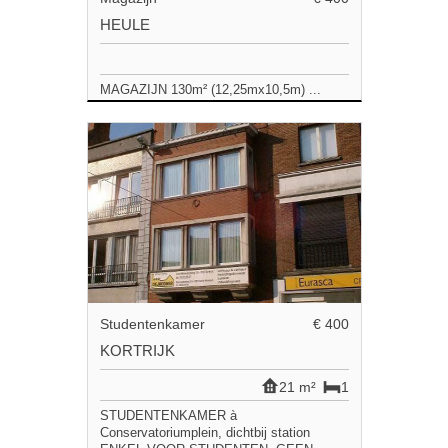
HEULE
MAGAZIJN 130m² (12,25mx10,5m) ...
Studentenkamer
€ 400
KORTRIJK
21 m²
1
STUDENTENKAMER à
Conservatoriumplein, dichtbij station