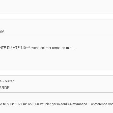
EM
E RUIMTE 110m² eventueel met terras en tuin ...
s - buiten
ARDE
e te huur: 1.680m² op 6.600m² niet geïsoleerd €1/m²/maand + onroerende voor