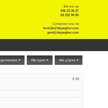
Bel ons op
056 25 26 27
09 222 00 00
Contacteer ons via
kortrijk@dejaegher.com
gent@dejaegher.com
e gemeentes
Alle types
Alle prijzen
€ 50