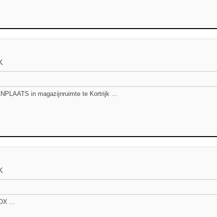
K
LAATS in magazijnruimte te Kortrijk ...
K
X ...