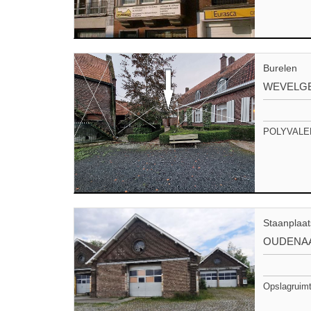
Burelen
WEVELG
POLYVALENT
Staanplaat
OUDENA
Opslagruimt