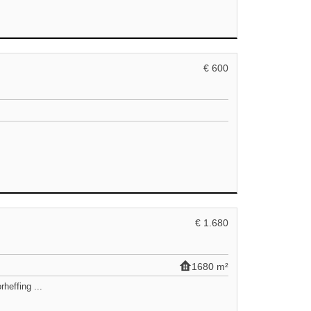
€ 600
€ 1.680
1680 m²
heffing ...