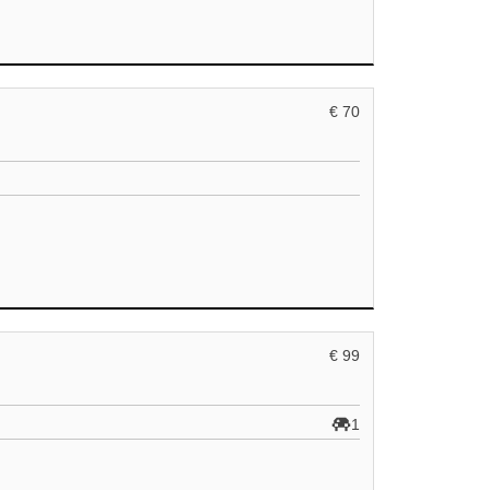
€ 70
€ 99
1