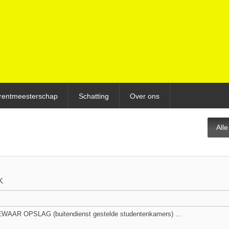
rentmeesterschap
Schatting
Over ons
All
K
AR OPSLAG (buitendienst gestelde studentenkamers) ...