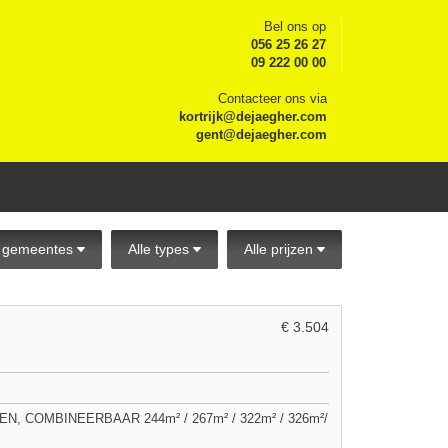
Bel ons op
056 25 26 27
09 222 00 00
Contacteer ons via
kortrijk@dejaegher.com
gent@dejaegher.com
e gemeentes
Alle types
Alle prijzen
€ 3.504
COMBINEERBAAR 244m² / 267m² / 322m² / 326m²/