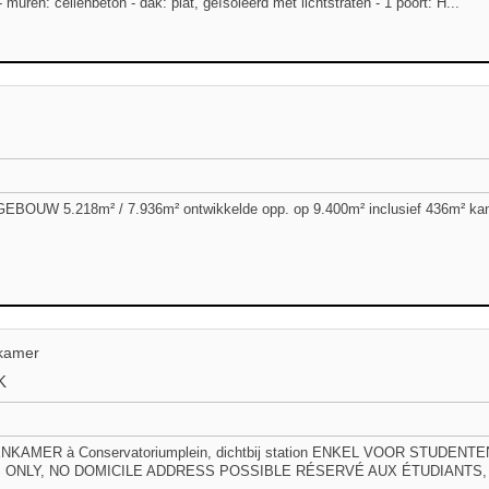
- muren: cellenbeton - dak: plat, geïsoleerd met lichtstraten - 1 poort: H...
OUW 5.218m² / 7.936m² ontwikkelde opp. op 9.400m² inclusief 436m² kanto
kamer
K
KAMER à Conservatoriumplein, dichtbij station ENKEL VOOR STUDEN
 ONLY, NO DOMICILE ADDRESS POSSIBLE RÉSERVÉ AUX ÉTUDIANTS, 