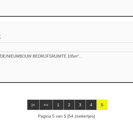
K
DE/NIEUWBOUW BEDRIJFSRUIMTE 105m²...
|<
<<
1
2
3
4
5
Pagina 5 van 5 [54 zoekertjes]