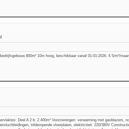
M
edrijfsgebouw 800m² 10m hoog, beschikbaar vanaf 01-01-2026. € 5/m²/maand
pervlaktes: Deel A 2 b: 2.400m² Voorzieningen: verwarming met gasblazers, no
ersluchtleidingen, trildempende vloerplaten, elektriciteit: 220/380V Constructi