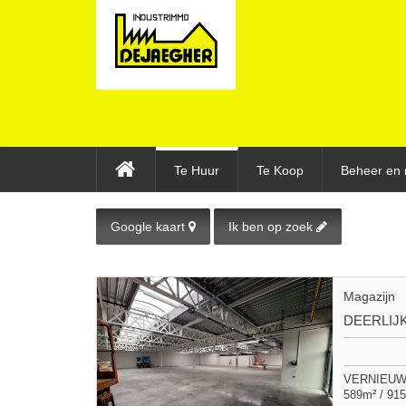
Te Huur
Te Koop
Beheer en 
Google kaart
Ik ben op zoek
Magazijn
DEERLIJ
VERNIEUWD
589m² / 915