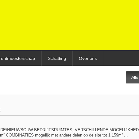
rentmeesterschap
Schatting
Over ons
All
K
E/NIEUWBOUW BEDRIJFSRUIMTES, VERSCHILLENDE MOGELIJKHEDEN, 
m² COMBINATIES mogelijk met andere delen op de site tot 1.159m² ...