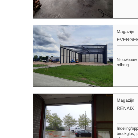
Magazijn
EVERGE
Nieuwbouw b
rolbrug ...
Magazijn
RENAIX
Indeling/op
breekglas, p