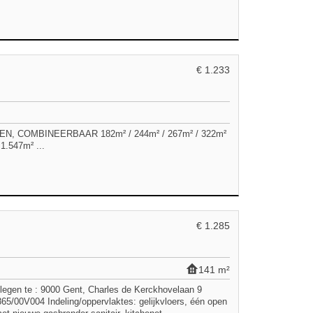
€ 1.233
COMBINEERBAAR 182m² / 244m² / 267m² / 322m²
1.547m² ...
€ 1.285
141 m²
en te : 9000 Gent, Charles de Kerckhovelaan 9
/00V004 Indeling/oppervlaktes: gelijkvloers, één open