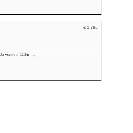
€ 1.785
 verdiep: 113m² ...