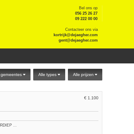
Bel ons op
056 25 26 27
09 222 00 00
Contacteer ons via
kortrijk@dejaegher.com
gent@dejaegher.com
e gemeentes
Alle types
Alle prijzen
€ 1.100
DIEP ...