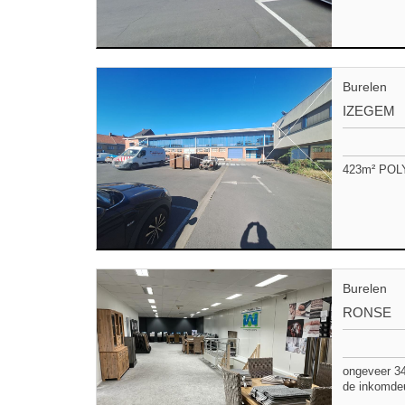
Burelen
IZEGEM
423m² POLY
Burelen
RONSE
ongeveer 342
de inkomdeu