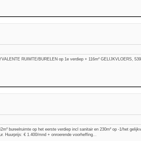
VALENTE RUIMTE/BURELEN op 1e verdiep + 116m² GELIJKVLOERS, 539m² o
m² bureelruimte op het eerste verdiep incl sanitair en 230m² op -1/het gelijk
r. Huurprijs: € 1.400/mnd + onroerende voorheffing...