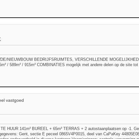
K
E/NIEUWBOUW BEDRIJFSRUIMTES, VERSCHILLENDE MOGELIJKHEDEN, 
6m² / 589m² / 915m² COMBINATIES mogelijk met andere delen op de site tot 
el vastgoed
TE HUUR 141m² BUREEL + 65m² TERRAS + 2 autostaanplaatsen op -1. Geleg
gegevens: Gent, sectie E peceel 0865V4P0015, deel van CaPaKey 44805E0865