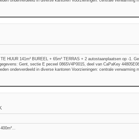
heden onderverdeeld in diverse kantoren Voorzieningen: centrale verwarming me
TE HUUR 141m² BUREEL + 65m² TERRAS + 2 autostaanplaatsen op -1. Geleg
gegevens: Gent, sectie E peceel 0865V4P0015, deel van CaPaKey 44805E0865
heden onderverdeeld in diverse kantoren Voorzieningen: centrale verwarming me
K
400m²...