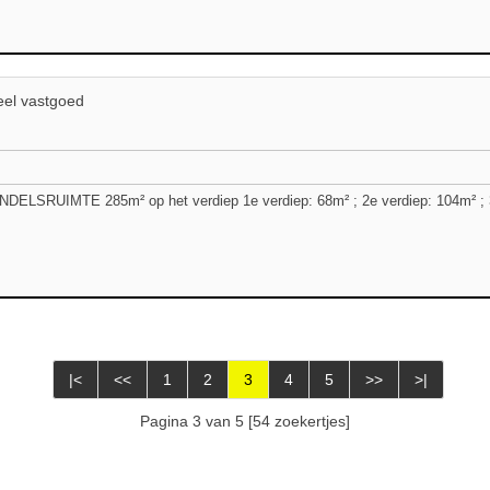
el vastgoed
ELSRUIMTE 285m² op het verdiep 1e verdiep: 68m² ; 2e verdiep: 104m² ; 3e
|<
<<
1
2
3
4
5
>>
>|
Pagina 3 van 5 [54 zoekertjes]