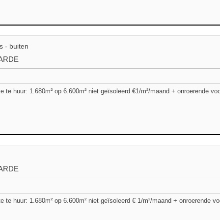
s - buiten
ARDE
e te huur: 1.680m² op 6.600m² niet geïsoleerd €1/m²/maand + onroerende voor
ARDE
e te huur: 1.680m² op 6.600m² niet geïsoleerd € 1/m²/maand + onroerende voor