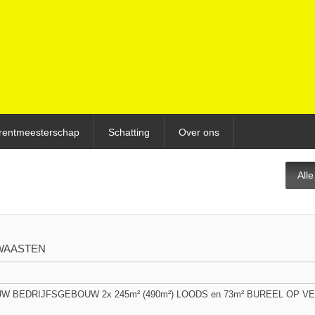
rentmeesterschap
Schatting
Over ons
All
WAASTEN
 BEDRIJFSGEBOUW 2x 245m² (490m²) LOODS en 73m² BUREEL OP VER