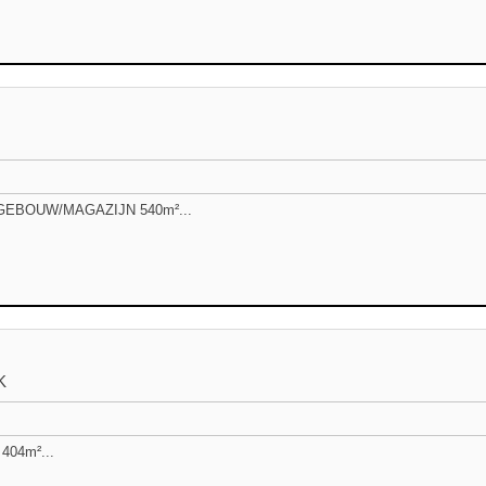
GEBOUW/MAGAZIJN 540m²...
K
404m²...