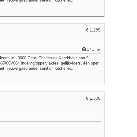
t nieuwe gasbrander sanitair, kitchenet...
€ 1.285
141 m²
en te : 9000 Gent, Charles de Kerckhovelaan 9
/00V004 Indeling/oppervlaktes: gelijkvloers, één open
t nieuwe gasbrander sanitair, kitchenet...
€ 1.300