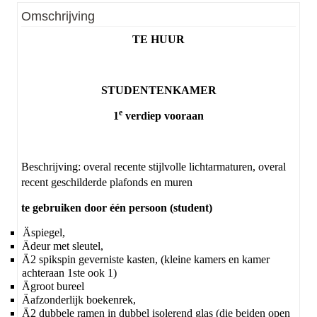
EPC
:
204 kWh/m².jaar
Omschrijving
TE HUUR
STUDENTENKAMER
e
1
verdiep vooraan
Beschrijving: overal recente stijlvolle lichtarmaturen, overal
recent geschilderde plafonds en muren
te gebruiken door één persoon (student)
Ä
spiegel,
Ä
deur met sleutel,
Ä
2 spikspin geverniste kasten, (kleine kamers en kamer
achteraan 1ste ook 1)
Ä
groot bureel
Ä
afzonderlijk boekenrek,
Ä
2 dubbele ramen in dubbel isolerend glas (die beiden open