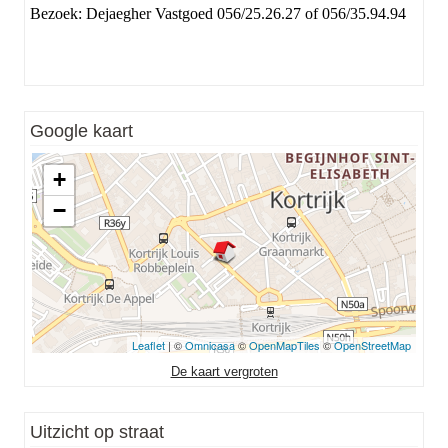
Bezoek: Dejaegher Vastgoed 056/25.26.27 of 056/35.94.94
Google kaart
+
−
Leaflet
| ©
Omnicasa
©
OpenMapTiles
©
OpenStreetMap
De kaart vergroten
Uitzicht op straat