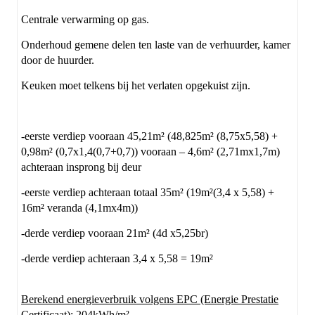
Centrale verwarming op gas.
Onderhoud gemene delen ten laste van de verhuurder, kamer
door de huurder.
Keuken moet telkens bij het verlaten opgekuist zijn.
-eerste verdiep vooraan 45,21m² (48,825m² (8,75x5,58) +
0,98m² (0,7x1,4(0,7+0,7)) vooraan – 4,6m² (2,71mx1,7m)
achteraan insprong bij deur
-eerste verdiep achteraan totaal 35m² (19m²(3,4 x 5,58) +
16m² veranda (4,1mx4m))
-derde verdiep vooraan 21m² (4d x5,25br)
-derde verdiep achteraan 3,4 x 5,58 = 19m²
Berekend energieverbruik volgens EPC (Energie Prestatie
Certificaat)
: 204kWh/m²