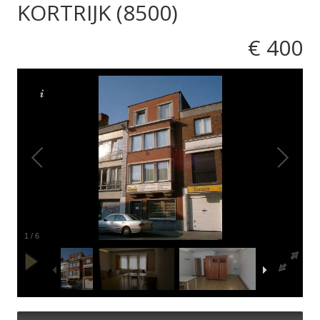
KORTRIJK (8500)
€ 400
1
/
6