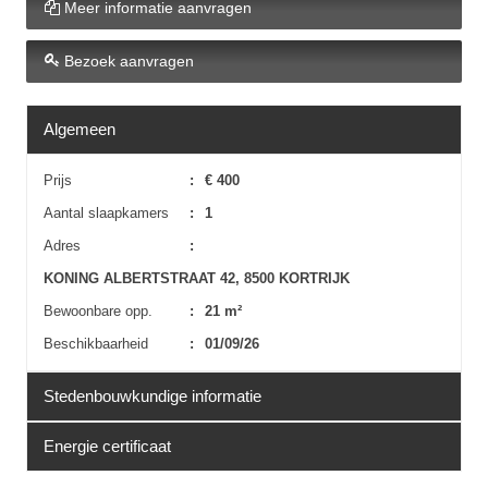
Meer informatie aanvragen
Bezoek aanvragen
Algemeen
Prijs
:
€ 400
Aantal slaapkamers
:
1
Adres
:
KONING ALBERTSTRAAT 42, 8500 KORTRIJK
Bewoonbare opp.
:
21 m²
Beschikbaarheid
:
01/09/26
Stedenbouwkundige informatie
Energie certificaat
Erfgoed
:
Nee