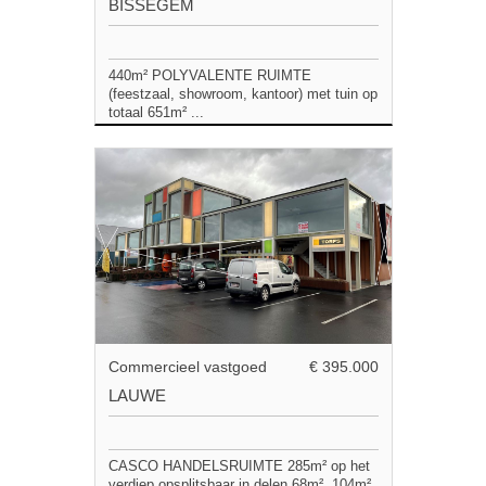
BISSEGEM
440m² POLYVALENTE RUIMTE
(feestzaal, showroom, kantoor) met tuin op
totaal 651m² ...
Commercieel vastgoed
€ 395.000
LAUWE
CASCO HANDELSRUIMTE 285m² op het
verdiep opsplitsbaar in delen 68m², 104m²