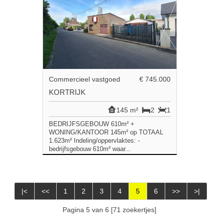
Commercieel vastgoed
€ 745.000
KORTRIJK
145 m²
2
1
BEDRIJFSGEBOUW 610m² +
WONING/KANTOOR 145m² op TOTAAL
1.623m² Indeling/oppervlaktes: -
bedrijfsgebouw 610m² waar...
|<
<<
1
2
3
4
5
6
>>
>|
Pagina 5 van 6 [71 zoekertjes]