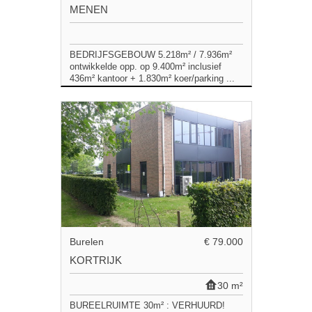
MENEN
BEDRIJFSGEBOUW 5.218m² / 7.936m²
ontwikkelde opp. op 9.400m² inclusief
436m² kantoor + 1.830m² koer/parking ...
Burelen
€ 79.000
KORTRIJK
30 m²
BUREELRUIMTE 30m² : VERHUURD!