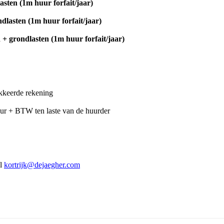
sten (1m huur forfait/jaar)
lasten (1m huur forfait/jaar)
+ grondlasten (1m huur forfait/jaar)
kkeerde rekening
ur + BTW ten laste van de huurder
il
kortrijk@dejaegher.com