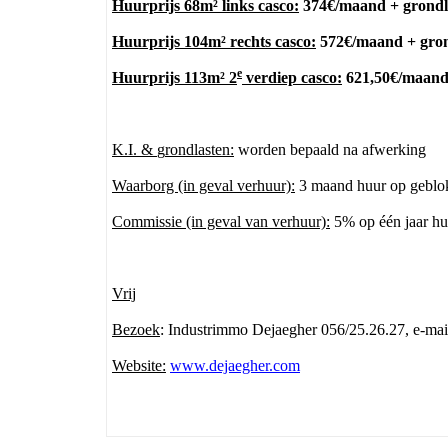
Huurprijs 68m² links casco:
374€/maand + grondla
Huurprijs 104m² rechts casco:
572€/maand + grond
e
Huurprijs 113m² 2
verdiep casco:
621,50€/maand 
K.I. &
g
rondlasten:
worden bepaald na afwerking
Waarborg (in geval verhuur):
3 maand huur op geblo
Commissie (in geval van verhuur):
5% op één jaar hu
Vrij
Bezoek
: Industrimmo Dejaegher 056/25.26.27, e-ma
Website:
www.dejaegher.com