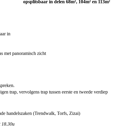
opsplitsbaar in delen 68m², 104m² en 113m²
aar in
as met panoramisch zicht
spreken.
eigen trap, vervolgens trap tussen eerste en tweede verdiep
de handelszaken (Trendwalk, Torfs, Zizai)
t 18.30u