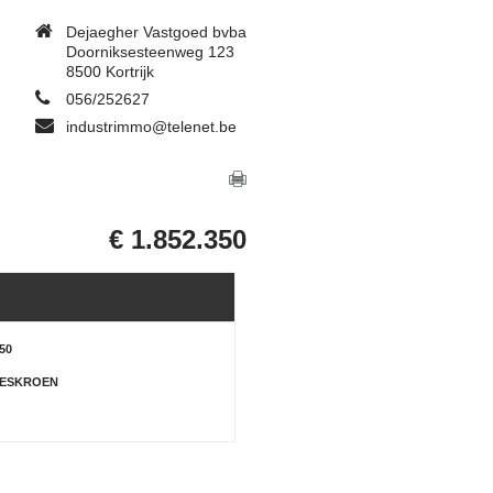
Dejaegher Vastgoed bvba
Doorniksesteenweg 123
8500 Kortrijk
056/252627
industrimmo@telenet.be
€ 1.852.350
350
OESKROEN