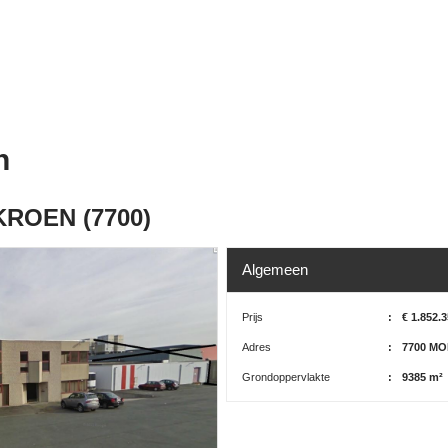
n
KROEN (7700)
Algemeen
Prijs
:
€ 1.852.
Adres
:
7700 M
Grondoppervlakte
:
9385 m²