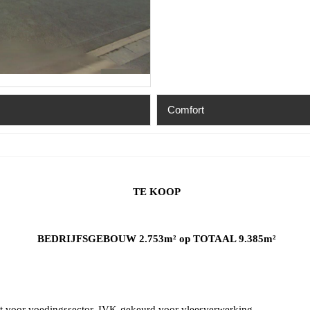
Comfort
t aangevraagd
t aangevraagd
niet aangevraagd
TE KOOP
t aangevraagd
t aangevraagd
BEDRIJFSGEBOUW 2.753m² op TOTAAL 9.385m²
t voor voedingssector, IVK-gekeurd voor vleesverwerking