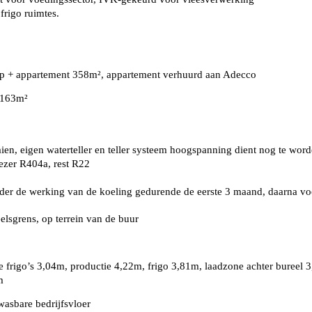
frigo ruimtes.
iep + appartement 358m², appartement verhuurd aan Adecco
.163m²
aien, eigen waterteller en teller systeem hoogspanning dient nog te worde
ezer R404a, rest R22
rder de werking van de koeling gedurende de eerste 3 maand, daarna vo
elsgrens, op terrein van de buur
ere frigo’s 3,04m, productie 4,22m, frigo 3,81m, laadzone achter bureel
m
wasbare bedrijfsvloer