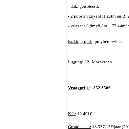
- dak: geïsoleerd,
- 2 poorten zijkant H:2,4m en B:
- vriezer : 8,8mx8,8m = 77,44m²
Parking, oprit
: polybetonvloer
Ligging:
I.Z. Moeskroen
Vraagprijs:
1.852.350€
K.I.:
19.491€
Grondlasten:
18.337,13€/jaar (20