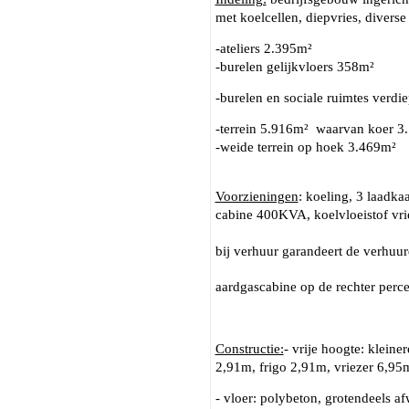
met koelcellen, diepvries, diverse 
-ateliers 2.395m²
-burelen gelijkvloers 358m²
-burelen en sociale ruimtes verd
-terrein 5.916m² waarvan koer 3
-weide terrein op hoek 3.469m²
Voorzieningen
: koeling, 3 laadka
cabine 400KVA, koelvloeistof vri
bij verhuur garandeert de verhuu
aardgascabine op de rechter perce
Constructie:
- vrije hoogte: klein
2,91m, frigo 2,91m, vriezer 6,95
- vloer: polybeton, grotendeels af