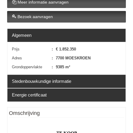
Meer informatie aanvragen
Bezoek aanvragen
Algemeen
Prijs
:
€ 1.852.350
Adres
:
7700 MOESKROEN
Grondoppervlakte
:
9385 m²
Stedenbouwkundige informatie
Energie certificaat
Voorkooprecht
:
Nog niet aangevraagd
Bouwvergunning verkregen
:
Nog niet aangevraagd
EPC
:
Niet van toepassing
Omschrijving
Dagvaarding en herstelvordering
:
Nog niet aangevraagd
Verkavelingsvergunning
:
Nog niet aangevraagd
Bestemming
:
Nog niet aangevraagd