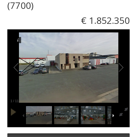
(7700)
€ 1.852.350
1
/
11