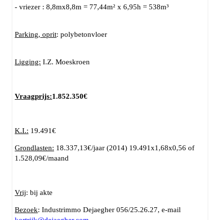
- vriezer : 8,8mx8,8m = 77,44m² x 6,95h = 538m³
Parking, oprit
: polybetonvloer
Ligging:
I.Z. Moeskroen
Vraagprijs:
1.852.350€
K.I.:
19.491€
Grondlasten:
18.337,13€/jaar (2014) 19.491x1,68x0,56 of
1.528,09€/maand
Vrij
: bij akte
Bezoek
: Industrimmo Dejaegher 056/25.26.27, e-mail