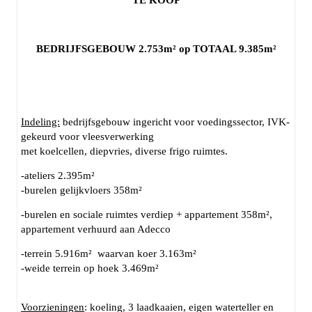
TE KOOP
Erfgoed
:
Nee
BEDRIJFSGEBOUW 2.753m² op TOTAAL 9.385m²
Indeling:
bedrijfsgebouw ingericht voor voedingssector, IVK-
gekeurd voor vleesverwerking
met koelcellen, diepvries, diverse frigo ruimtes.
-ateliers 2.395m²
-burelen gelijkvloers 358m²
-burelen en sociale ruimtes verdiep + appartement 358m²,
appartement verhuurd aan Adecco
-terrein 5.916m² waarvan koer 3.163m²
-weide terrein op hoek 3.469m²
Voorzieningen
: koeling, 3 laadkaaien, eigen waterteller en