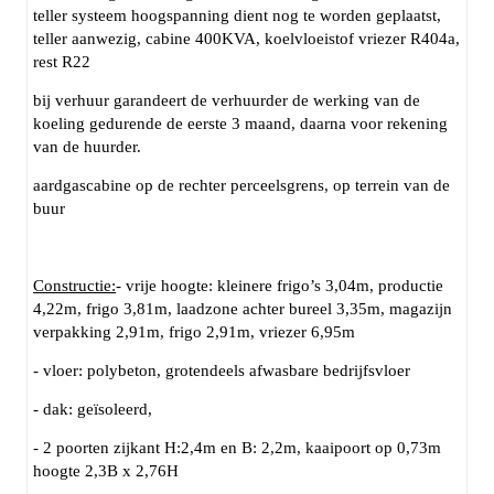
teller systeem hoogspanning dient nog te worden geplaatst,
teller aanwezig, cabine 400KVA, koelvloeistof vriezer R404a,
rest R22
bij verhuur garandeert de verhuurder de werking van de
koeling gedurende de eerste 3 maand, daarna voor rekening
van de huurder.
aardgascabine op de rechter perceelsgrens, op terrein van de
buur
Constructie:
- vrije hoogte: kleinere frigo’s 3,04m, productie
4,22m, frigo 3,81m, laadzone achter bureel 3,35m, magazijn
verpakking 2,91m, frigo 2,91m, vriezer 6,95m
- vloer: polybeton, grotendeels afwasbare bedrijfsvloer
- dak: geïsoleerd,
- 2 poorten zijkant H:2,4m en B: 2,2m, kaaipoort op 0,73m
hoogte 2,3B x 2,76H