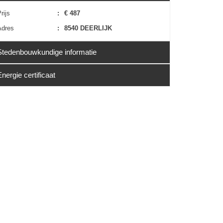
rijs
:
€ 487
Adres
:
8540 DEERLIJK
Stedenbouwkundige informatie
Energie certificaat
Erfgoed
:
Nee
EPC
:
Niet van toepassing