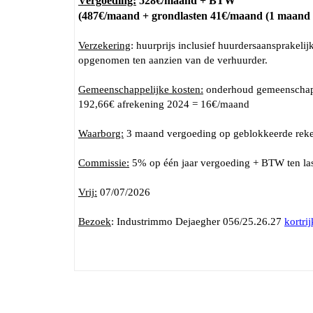
Vergoeding:
528€/maand + BTW
(487€/maand + grondlasten 41€/maand (1 maand 
Verzekering
: huurprijs inclusief huurdersaansprakelij
opgenomen ten aanzien van de verhuurder.
Gemeenschappelijke kosten:
onderhoud gemeenschappe
192,66€ afrekening 2024 = 16€/maand
Waarborg:
3 maand vergoeding op geblokkeerde rek
Commissie:
5% op één jaar vergoeding + BTW ten las
Vrij:
07/07/2026
Bezoek
: Industrimmo Dejaegher 056/25.26.27
kortr