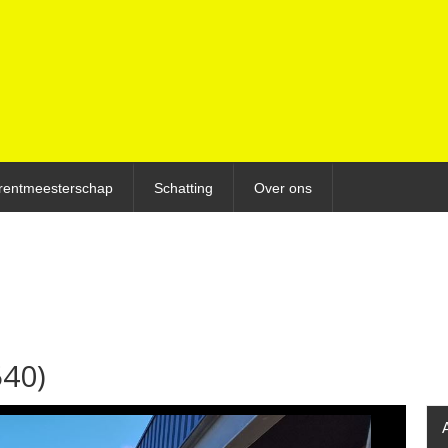
rentmeesterschap
Schatting
Over ons
540)