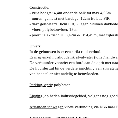
Constructie:
- vrije hoogte: 4,4m onder de balk tot max 4,66m
- muren: gemetst met bardage, 12cm isolatie PIR
- dak: geïsoleerd 10cm PIR, 2 lagen bitumen dakbede
- vloer: polybetonvloer, 18cm,
- poort : elektrisch H: 3,42m & B: 4,49m, met cijferslo
Divers:
In de gebouwen is er een strikt rookverbod.
Er mag enkel huishoudelijk afvalwater (toilet/handw
De verhuurder voorziet een bord aan de oprit met na
De huurder zal bij de verdere inrichting van zijn at
van het atelier niet nadelig te beïnvloeden.
Parking, oprit
: polybeton
Ligging:
op heden industriegebied, volgens nog goed
Afstanden tot wegen
:vlotte verbinding via N36 naar 