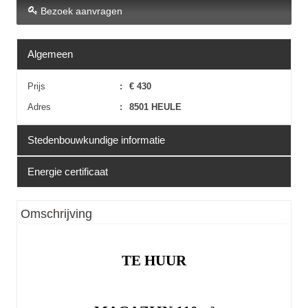
Bezoek aanvragen
Algemeen
Prijs
:
€ 430
Adres
:
8501 HEULE
Stedenbouwkundige informatie
Energie certificaat
Erfgoed
:
Nee
EPC
:
Niet van toepassing
Omschrijving
TE HUUR