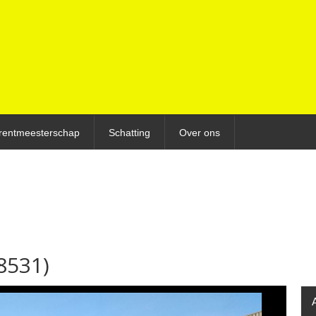
rentmeesterschap
Schatting
Over ons
8531)