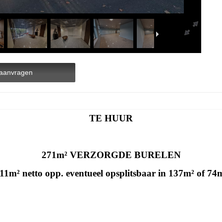
aanvragen
TE HUUR
271m² VERZORGDE BURELEN
11m² netto opp. eventueel opsplitsbaar in 137m² of 74