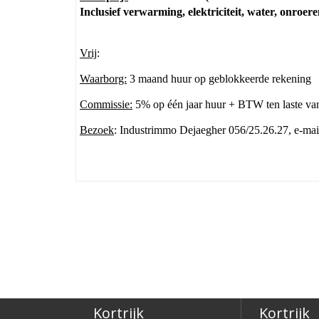
Inclusief verwarming, elektriciteit, water, onro
Vrij
:
Waarborg:
3 maand huur op geblokkeerde rekening
Commissie:
5% op één jaar huur + BTW ten laste va
Bezoek
: Industrimmo Dejaegher 056/25.26.27, e-ma
Kortrijk
Kortrijk