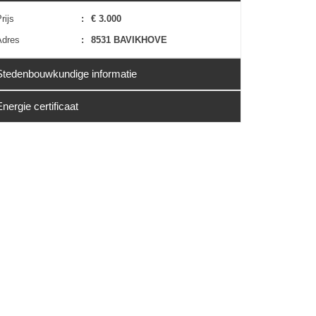
rijs
:
€ 3.000
Adres
:
8531 BAVIKHOVE
Stedenbouwkundige informatie
Energie certificaat
Erfgoed
:
Nee
EPC
:
Niet van toepassing