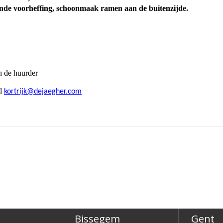
erende voorheffing, schoonmaak ramen aan de buitenzijde.
n de huurder
il
kortrijk@dejaegher.com
Bissegem
Gent