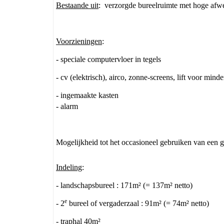
Bestaande uit
: verzorgde bureelruimte met hoge afwe
Voorzieningen
:
- speciale computervloer in tegels
- cv (elektrisch), airco, zonne-screens, lift voor mind
- ingemaakte kasten
- alarm
Mogelijkheid tot het occasioneel gebruiken van een g
Indeling
:
- landschapsbureel : 171m² (= 137m² netto)
e
- 2
bureel of vergaderzaal : 91m² (= 74m² netto)
- traphal 40m²