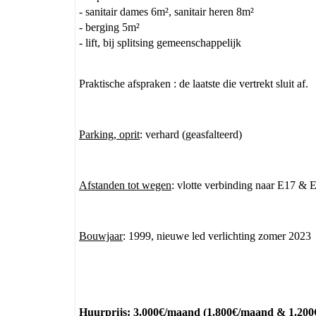
- sanitair dames 6m², sanitair heren 8m²
- berging 5m²
- lift, bij splitsing gemeenschappelijk
Praktische afspraken : de laatste die vertrekt sluit af.
Parking, oprit
: verhard (geasfalteerd)
Afstanden tot wegen
: vlotte verbinding naar E17 &
Bouwjaar
: 1999, nieuwe led verlichting zomer 2023
Huurprijs
: 3.000€/maand (1.800€/maand & 1.2