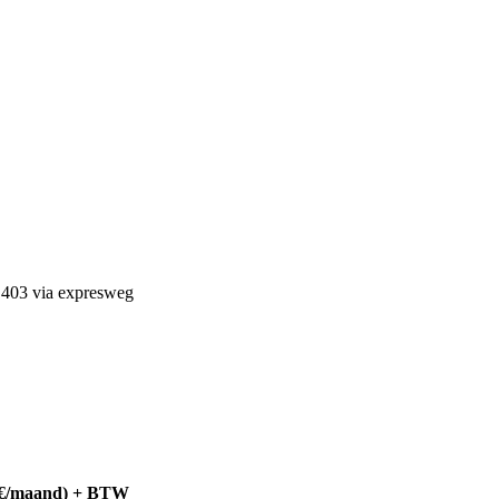
 E403 via expresweg
00€/maand) + BTW