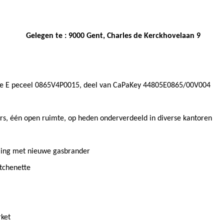
Bestemming
:
Vrij ber
Gelegen te : 9000 Gent, Charles de Kerckhovelaan 9
tie E peceel 0865V4P0015, deel van CaPaKey 44805E0865/00V004
ers, één open ruimte, op heden onderverdeeld in diverse kantoren
ming met nieuwe gasbrander
kitchenette
rket