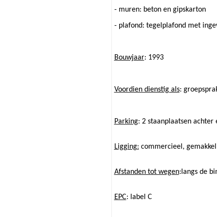
- muren: beton en gipskarton
- plafond: tegelplafond met inge
Bouwjaar
: 1993
Voordien dienstig als
: groepsprak
Parking
: 2 staanplaatsen achter
Ligging:
commercieel, gemakkelij
Afstanden tot wegen
:langs de b
EPC
: label C