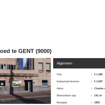
oed te GENT (9000)
Algemeen
Prijs
:
€ 1.285
Kadastraal inkomen
:
€ 2.097
Adres
:
Charles 
Bewoonbare opp.
:
141 m²
Bouwjaar
:
1993