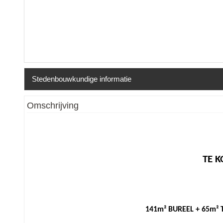
Stedenbouwkundige informatie
Erfgoed
:
Nee
Omschrijving
TE K
141m² BUREEL + 65m² T