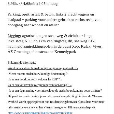
e
3,96h, 4
4,68mb x4,05m hoog
Parking, oprit
: asfalt & beton, links 2 vrachtwagens en
laadpaal + parking voor andere gebruiker, rechts recht van
doorgang naar woonst en atelier
Ligging:
agrarisch, tegen steenweg & zichtbaar langs
invalsweg N50, op 1km van ringweg R8, snelweg E17,
nabijheid aantrekkingspolen in de buurt Xpo, Kulak, Vives,
AZ Groeninge, dienstenzone Kennedypark
Bijkomende informatie:
-Werd er een stedenbouwkundige vergunning uitgereikt ? -
-Meest recente stedenbouwkundige bestemming ? -
-Is er een voorkooprecht volgens he RUP ? -
-Is er een verkavelingsvergunning van toepassing ? –
-Is er een dagvaarding voor inbreuk op de stedenbouwkundige voorschriften ?
Dit pand kan onderhevig zijn aan de renovatieverplichting die door de Vlaamse
overheid wordt opgelegd voor niet-residentiële gebouwen. Consulteer voor meer
informatie de website van het Vlaams Energie- en Klimaatagentschap via
https://www.energiesparen.be/nr/renovatieverplichting