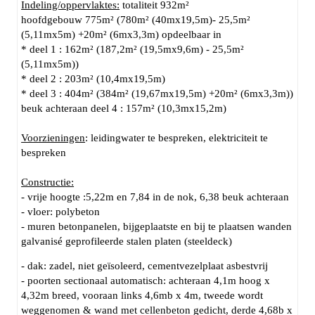
Indeling/oppervlaktes:
totaliteit 932m²
hoofdgebouw 775m² (780m² (40mx19,5m)- 25,5m²
(5,11mx5m) +20m² (6mx3,3m) opdeelbaar in
* deel 1 : 162m² (187,2m² (19,5mx9,6m) - 25,5m²
(5,11mx5m))
* deel 2 : 203m² (10,4mx19,5m)
* deel 3 : 404m² (384m² (19,67mx19,5m) +20m² (6mx3,3m))
beuk achteraan deel 4 : 157m² (10,3mx15,2m)
Voorzieningen
: leidingwater te bespreken, elektriciteit te
bespreken
Constructie:
- vrije hoogte :5,22m en 7,84 in de nok, 6,38 beuk achteraan
- vloer: polybeton
- muren betonpanelen, bijgeplaatste en bij te plaatsen wanden
galvanisé geprofileerde stalen platen (steeldeck)
- dak: zadel, niet geïsoleerd, cementvezelplaat asbestvrij
- poorten sectionaal automatisch: achteraan 4,1m hoog x
4,32m breed, vooraan links 4,6mb x 4m, tweede wordt
weggenomen & wand met cellenbeton gedicht, derde 4,68b x