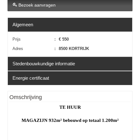
Bezoek aanvragen
Algemeen
Prijs
:
€ 550
Adres
:
8500 KORTRIJK
Stedenbouwkundige informatie
Energie certificaat
Erfgoed
:
Nee
EPC
:
Niet van toepassing
Omschrijving
TE HUUR
MAGAZIJN 932m² bebouwd op totaal 1.200m²