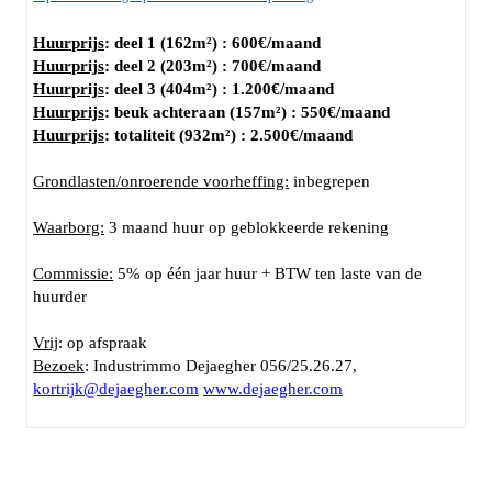
Huurprijs
:
deel 1 (162m²) : 600€/maand
Huurprijs
:
deel 2 (203m²) : 700€/maand
Huurprijs
:
deel 3 (404m²) : 1.200€/maand
Huurprijs
:
beuk achteraan (157m²) : 550€/maand
Huurprijs
:
totaliteit (932m²) : 2.500€/maand
Grondlasten/onroerende voorheffing:
inbegrepen
Waarborg:
3 maand huur op geblokkeerde rekening
Commissie:
5% op één jaar huur + BTW ten laste van de
huurder
Vrij
: op afspraak
Bezoek
: Industrimmo Dejaegher 056/25.26.27,
kortrijk@dejaegher.com
www.dejaegher.com