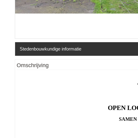
Stedenbouwkundige informatie
Erfgoed
:
Nee
Omschrijving
OPEN LOO
SAMEN 