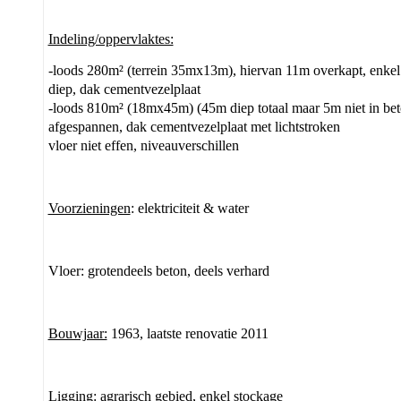
Indeling/oppervlaktes:
-loods 280m² (terrein 35mx13m), hiervan 11m overkapt, enke
diep, dak cementvezelplaat
-loods 810m² (18mx45m) (45m diep totaal maar 5m niet in beto
afgespannen, dak cementvezelplaat met lichtstroken
vloer niet effen, niveauverschillen
Voorzieningen
: elektriciteit & water
Vloer: grotendeels beton, deels verhard
Bouwjaar:
1963, laatste renovatie 2011
Ligging:
agrarisch gebied, enkel stockage