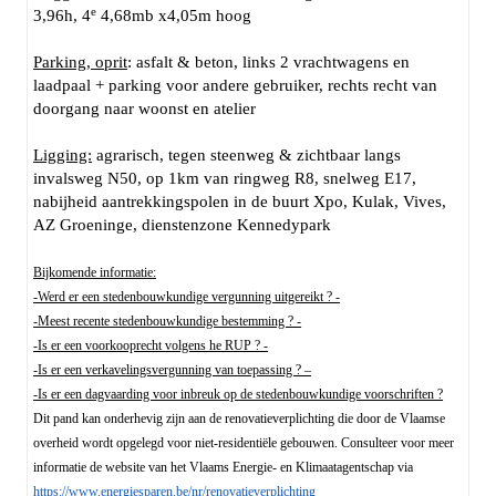
e
3,96h, 4
4,68mb x4,05m hoog
Parking, oprit
: asfalt & beton, links 2 vrachtwagens en
laadpaal + parking voor andere gebruiker, rechts recht van
doorgang naar woonst en atelier
Ligging:
agrarisch, tegen steenweg & zichtbaar langs
invalsweg N50, op 1km van ringweg R8, snelweg E17,
nabijheid aantrekkingspolen in de buurt Xpo, Kulak, Vives,
AZ Groeninge, dienstenzone Kennedypark
Bijkomende informatie:
-Werd er een stedenbouwkundige vergunning uitgereikt ? -
-Meest recente stedenbouwkundige bestemming ? -
-Is er een voorkooprecht volgens he RUP ? -
-Is er een verkavelingsvergunning van toepassing ? –
-Is er een dagvaarding voor inbreuk op de stedenbouwkundige voorschriften ?
Dit pand kan onderhevig zijn aan de renovatieverplichting die door de Vlaamse
overheid wordt opgelegd voor niet-residentiële gebouwen. Consulteer voor meer
informatie de website van het Vlaams Energie- en Klimaatagentschap via
https://www.energiesparen.be/nr/renovatieverplichting