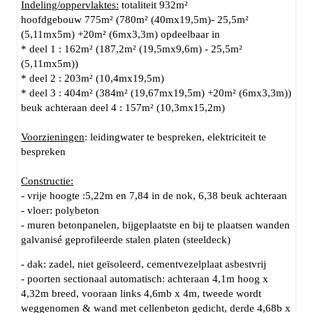
Indeling/oppervlaktes:
totaliteit 932m²
hoofdgebouw 775m² (780m² (40mx19,5m)- 25,5m²
(5,11mx5m) +20m² (6mx3,3m) opdeelbaar in
* deel 1 : 162m² (187,2m² (19,5mx9,6m) - 25,5m²
(5,11mx5m))
* deel 2 : 203m² (10,4mx19,5m)
* deel 3 : 404m² (384m² (19,67mx19,5m) +20m² (6mx3,3m))
beuk achteraan deel 4 : 157m² (10,3mx15,2m)
Voorzieningen
: leidingwater te bespreken, elektriciteit te
bespreken
Constructie:
- vrije hoogte :5,22m en 7,84 in de nok, 6,38 beuk achteraan
- vloer: polybeton
- muren betonpanelen, bijgeplaatste en bij te plaatsen wanden
galvanisé geprofileerde stalen platen (steeldeck)
- dak: zadel, niet geïsoleerd, cementvezelplaat asbestvrij
- poorten sectionaal automatisch: achteraan 4,1m hoog x
4,32m breed, vooraan links 4,6mb x 4m, tweede wordt
weggenomen & wand met cellenbeton gedicht, derde 4,68b x