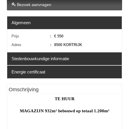
Bezoek aanvragen
Algemeen
Prijs
:
€ 550
Adres
:
8500 KORTRIJK
Stedenbouwkundige informatie
Energie certificaat
Erfgoed
:
Nee
EPC
:
Niet van toepassing
Omschrijving
TE HUUR
MAGAZIJN 932m² bebouwd op totaal 1.200m²