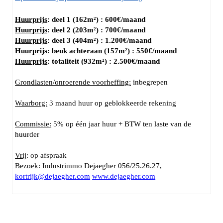
Huurprijs
:
deel 1 (162m²) : 600€/maand
Huurprijs
:
deel 2 (203m²) : 700€/maand
Huurprijs
:
deel 3 (404m²) : 1.200€/maand
Huurprijs
:
beuk achteraan (157m²) : 550€/maand
Huurprijs
:
totaliteit (932m²) : 2.500€/maand
Grondlasten/onroerende voorheffing:
inbegrepen
Waarborg:
3 maand huur op geblokkeerde rekening
Commissie:
5% op één jaar huur + BTW ten laste van de
huurder
Vrij
: op afspraak
Bezoek
: Industrimmo Dejaegher 056/25.26.27,
kortrijk@dejaegher.com
www.dejaegher.com