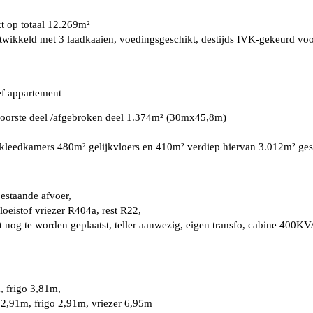
 op totaal 12.269m²
kkeld met 3 laadkaaien, voedingsgeschikt, destijds IVK-gekeurd voor 
ef appartement
voorste deel /afgebroken deel 1.374m² (30mx45,8m)
r/kleedkamers 480m² gelijkvloers en 410m² verdiep hiervan 3.012m² ge
 bestaande afvoer,
oeistof vriezer R404a, rest R22,
t nog te worden geplaatst, teller aanwezig, eigen transfo, cabine 400K
, frigo 3,81m,
2,91m, frigo 2,91m, vriezer 6,95m