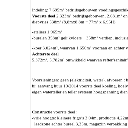
Indeling:
7.695m² bedrijfsgebouwen voedingsgeschikt
Voorste deel
2.323m² bedrijfsgebouwen, 2.681m² ontwi
diepvries 538m³ (8,8mx8,8m = 77m² x 6,95H)
-ateliers 1.965m²
-burelen 358m² gelijkvloers + 358m² verdiep, inclusi
-koer 3.024m², waarvan 1.650m² vooraan en achter 
Achterste deel
5.372m², 5.782m² ontwikkeld waarvan refter/sanitai
Voorzieningen
: geen (elektriciteit, water), afvoeren :
bij aanvang huur 10/2014 voorste deel koeling, koelvl
eigen waterteller en teller systeem hoogspanning dien
Constructie voorste deel :
-vrije hoogte: kleinere frigo’s 3,04m, productie 4,22m
laadzone achter bureel 3,35m, magazijn verpakking 