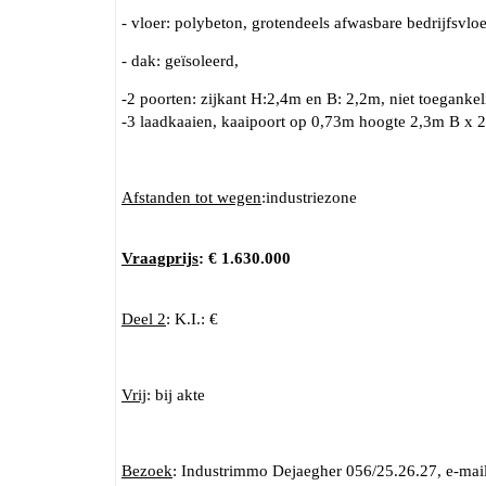
- vloer: polybeton, grotendeels afwasbare bedrijfsvloe
- dak: geïsoleerd,
-2 poorten: zijkant H:2,4m en B: 2,2m, niet toeganke
-3 laadkaaien, kaaipoort op 0,73m hoogte 2,3m B x 
Afstanden tot wegen
:industriezone
Vraagprijs
: € 1.630.000
Deel 2
: K.I.: €
Vrij
: bij akte
Bezoek
: Industrimmo Dejaegher 056/25.26.27, e-mai