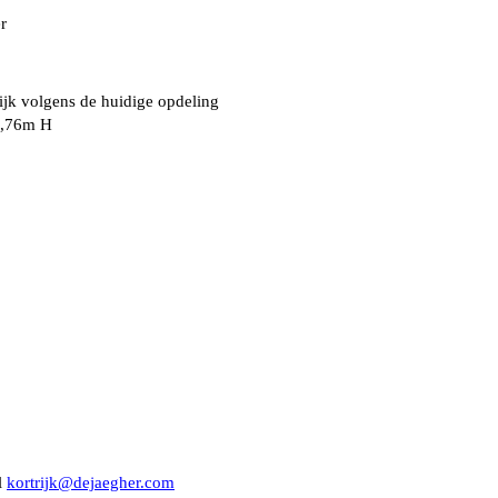
r
lijk volgens de huidige opdeling
2,76m H
l
kortrijk@dejaegher.com