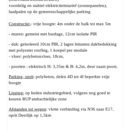
voordelig en stabiel elektriciteitstarief (zonnepanelen),
laadpalen op de gemeenschappelijke parking
Constructie:
- vrije hoogte: 4m onder de balk tot max 5m
- muren: gemetst met bardage, 12cm isolatie PIR
- dak: geïsoleerd 10cm PIR, 2 lagen bitumen dakbedekking
met polyester roofing, 1 koepel per module
- vloer: polybetonvloer, 18cm,
- poorten : elektrisch H: 3,35m & B: 4,2m, deur naast poort,
Parking, oprit
: polybeton, delen 4D tot 4I beperkte vrije
hoogte
Ligging:
op heden industriegebied, volgens nog goed te
keuren RUP ambachtelijke zone
Afstanden tot wegen
: vlotte verbinding via N36 naar E17,
oprit Deerlijk op 1,5km