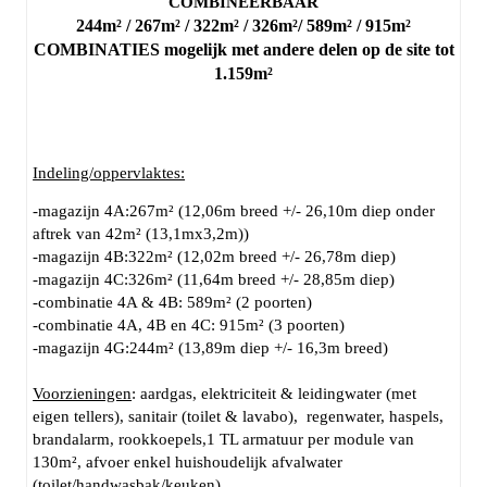
COMBINEERBAAR
244m² / 267m² / 322m² / 326m²/ 589m² / 915m²
COMBINATIES mogelijk met andere delen op de site tot
1.159m²
Indeling/oppervlaktes:
-magazijn 4A:267m² (12,06m breed +/- 26,10m diep onder
aftrek van 42m² (13,1mx3,2m))
-magazijn 4B:322m² (12,02m breed +/- 26,78m diep)
-magazijn 4C:326m² (11,64m breed +/- 28,85m diep)
-combinatie 4A & 4B: 589m² (2 poorten)
-combinatie 4A, 4B en 4C: 915m² (3 poorten)
-magazijn 4G:244m² (13,89m diep +/- 16,3m breed)
Voorzieningen
: aardgas, elektriciteit & leidingwater (met
eigen tellers), sanitair (toilet & lavabo), regenwater, haspels,
brandalarm, rookkoepels,1 TL armatuur per module van
130m², afvoer enkel huishoudelijk afvalwater
(toilet/handwasbak/keuken)