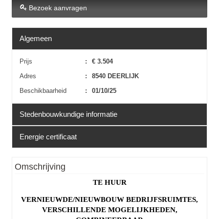
Bezoek aanvragen
Algemeen
Prijs
:
€ 3.504
Adres
:
8540 DEERLIJK
Beschikbaarheid
:
01/10/25
Stedenbouwkundige informatie
Energie certificaat
Erfgoed
:
Nee
EPC
:
Niet van toepassing
Omschrijving
TE HUUR
VERNIEUWDE/NIEUWBOUW BEDRIJFSRUIMTES,
VERSCHILLENDE MOGELIJKHEDEN,