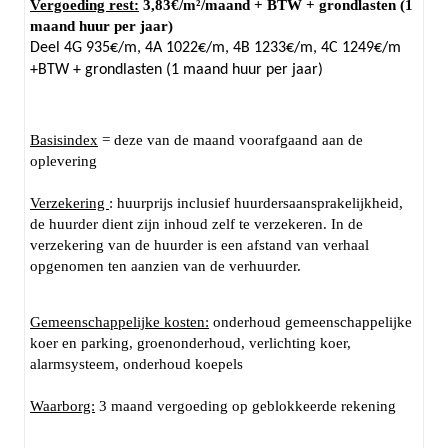
Vergoeding rest:
3,83€/m²/maand + BTW + grondlasten (1
maand huur per jaar)
Deel 4G 935€/m, 4A 1022€/m, 4B 1233€/m, 4C 1249€/m
+BTW + grondlasten (1 maand huur per jaar)
Basisindex
= deze van de maand voorafgaand aan de
oplevering
Verzekering
: huurprijs inclusief huurdersaansprakelijkheid,
de huurder dient zijn inhoud zelf te verzekeren. In de
verzekering van de huurder is een afstand van verhaal
opgenomen ten aanzien van de verhuurder.
Gemeenschappelijke kosten:
onderhoud gemeenschappelijke
koer en parking, groenonderhoud, verlichting koer,
alarmsysteem, onderhoud koepels
Waarborg:
3 maand vergoeding op geblokkeerde rekening