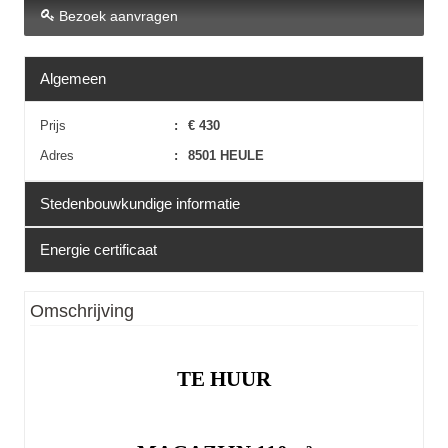
Bezoek aanvragen
Algemeen
Prijs
:
€ 430
Adres
:
8501 HEULE
Stedenbouwkundige informatie
Energie certificaat
Erfgoed
:
Nee
EPC
:
Niet van toepassing
Omschrijving
TE HUUR