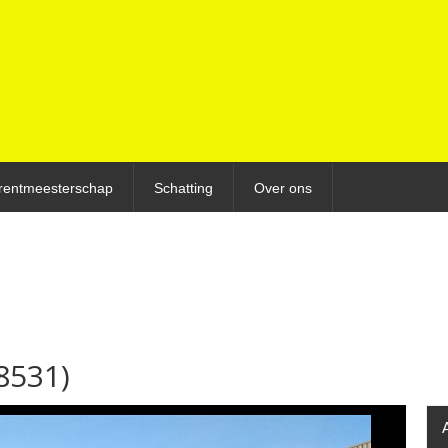
rentmeesterschap
Schatting
Over ons
8531)