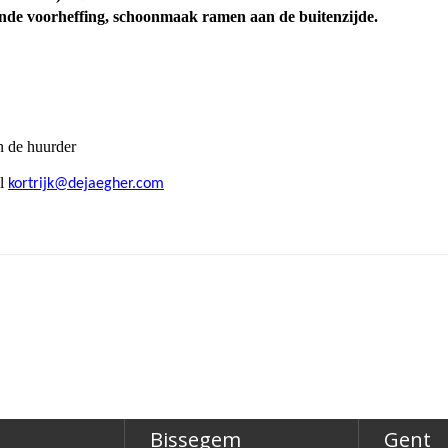
erende voorheffing, schoonmaak ramen aan de buitenzijde.
n de huurder
il
kortrijk@dejaegher.com
Bissegem
Gent