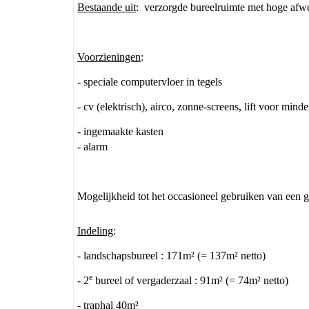
Bestaande uit
: verzorgde bureelruimte met hoge afwe
Voorzieningen
:
- speciale computervloer in tegels
- cv (elektrisch), airco, zonne-screens, lift voor mind
- ingemaakte kasten
- alarm
Mogelijkheid tot het occasioneel gebruiken van een g
Indeling
:
- landschapsbureel : 171m² (= 137m² netto)
e
- 2
bureel of vergaderzaal : 91m² (= 74m² netto)
- traphal 40m²