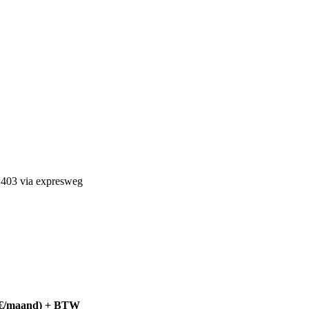
 E403 via expresweg
00€/maand) + BTW