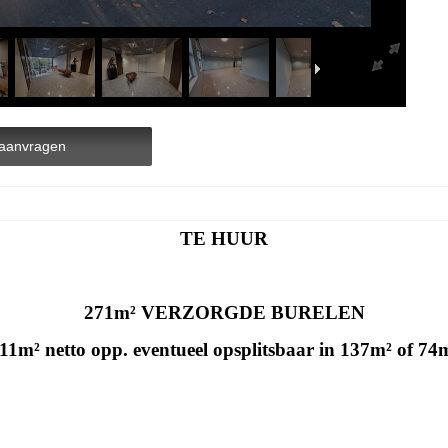
aanvragen
TE HUUR
271m² VERZORGDE BURELEN
11m² netto opp. eventueel opsplitsbaar in 137m² of 74