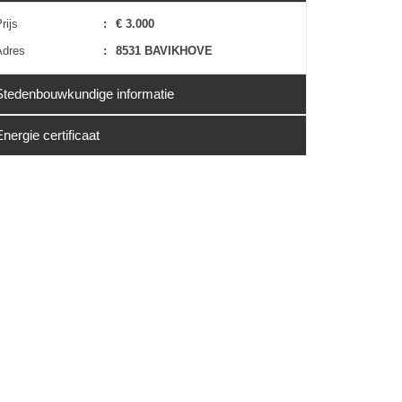
rijs
:
€ 3.000
Adres
:
8531 BAVIKHOVE
Stedenbouwkundige informatie
Energie certificaat
Erfgoed
:
Nee
EPC
:
Niet van toepassing