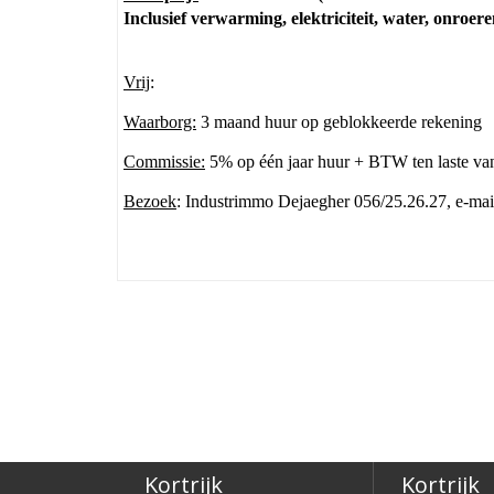
Inclusief verwarming, elektriciteit, water, onro
Vrij
:
Waarborg:
3 maand huur op geblokkeerde rekening
Commissie:
5% op één jaar huur + BTW ten laste va
Bezoek
: Industrimmo Dejaegher 056/25.26.27, e-ma
Kortrijk
Kortrijk