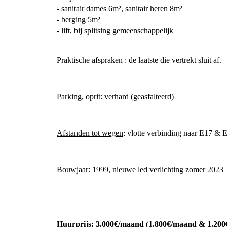
- sanitair dames 6m², sanitair heren 8m²
- berging 5m²
- lift, bij splitsing gemeenschappelijk
Praktische afspraken : de laatste die vertrekt sluit af.
Parking, oprit
: verhard (geasfalteerd)
Afstanden tot wegen
: vlotte verbinding naar E17 &
Bouwjaar
: 1999, nieuwe led verlichting zomer 2023
Huurprijs
: 3.000€/maand (1.800€/maand & 1.2