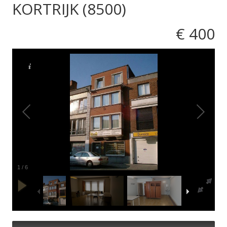
KORTRIJK (8500)
€ 400
1
/
6