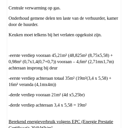
Centrale verwarming op gas.
Onderhoud gemene delen ten laste van de verhuurder, kamer
door de huurder.
Keuken moet telkens bij het verlaten opgekuist zijn.
-eerste verdiep vooraan 45,21m² (48,825m² (8,75x5,58) +
0,98m² (0,7x1,4(0,7+0,7)) vooraan – 4,6m² (2,71mx1,7m)
achteraan insprong bij deur
-eerste verdiep achteraan totaal 35m² (19m²(3,4 x 5,58) +
16m² veranda (4,1mx4m))
-derde verdiep vooraan 21m² (4d x5,25br)
-derde verdiep achteraan 3,4 x 5,58 = 19m²
Berekend energieverbruik volgens EPC (Energie Prestatie
Certificaat)
: 204kWh/m²