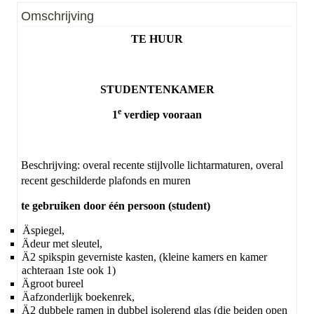
EPC
:
204 kWh/m².jaar
Omschrijving
TE HUUR
STUDENTENKAMER
e
1
verdiep vooraan
Beschrijving: overal recente stijlvolle lichtarmaturen, overal
recent geschilderde plafonds en muren
te gebruiken door één persoon (student)
Ä
spiegel,
Ä
deur met sleutel,
Ä
2 spikspin geverniste kasten, (kleine kamers en kamer
achteraan 1ste ook 1)
Ä
groot bureel
Ä
afzonderlijk boekenrek,
Ä
2 dubbele ramen in dubbel isolerend glas (die beiden open