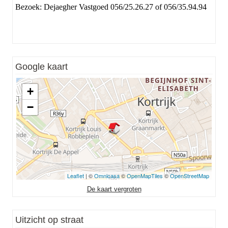
Bezoek: Dejaegher Vastgoed 056/25.26.27 of 056/35.94.94
Google kaart
+
−
Leaflet
| ©
Omnicasa
©
OpenMapTiles
©
OpenStreetMap
De kaart vergroten
Uitzicht op straat