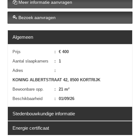
Meer informatie aanvragen
Bezoek aanvragen
Algemeen
Prijs
:
€ 400
Aantal slaapkamers
:
1
Adres
:
KONING ALBERTSTRAAT 42, 8500 KORTRIJK
Bewoonbare opp.
:
21 m²
Beschikbaarheid
:
01/09/26
Stedenbouwkundige informatie
Energie certificaat
Erfgoed
:
Nee