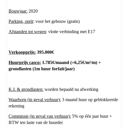
Bouwjaar:
2020
Parking, oprit
: voor het gebouw (gratis)
Afstanden tot wegen
: vlotte verbinding met E17
Verkoopprijs:
395.000€
Huurprijs casco:
1.785€/maand (=6,25€/m²/m) +
grondlasten (1m huur forfait/jaar)
K.I. &
g
rondlasten:
worden bepaald na afwerking
Waarborg (in geval verhuur):
3 maand huur op geblokkeerde
rekening
Commissie (in geval van verhuur):
5% op één jaar huur +
BTW ten laste van de huurder