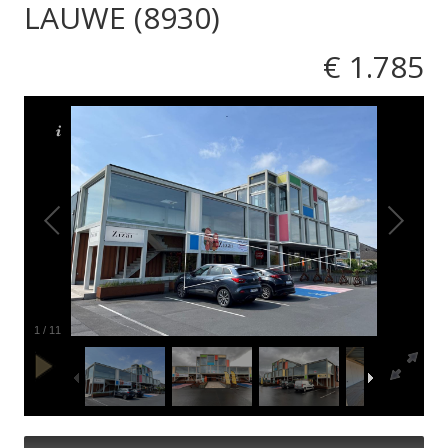
LAUWE (8930)
€ 1.785
1
/
11