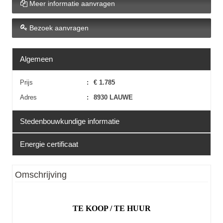
Meer informatie aanvragen
Bezoek aanvragen
Algemeen
Prijs
:
€ 1.785
Adres
:
8930 LAUWE
Stedenbouwkundige informatie
Energie certificaat
Erfgoed
:
Nee
EPC
:
Niet van toepassing
Omschrijving
TE KOOP / TE HUUR