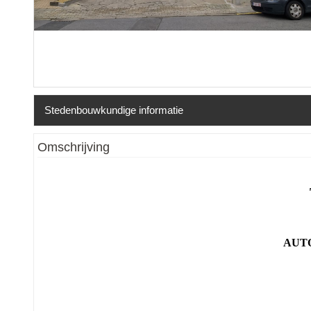
Stedenbouwkundige informatie
Erfgoed
:
Nee
Omschrijving
AUT