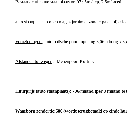
Bestaande uit:
auto staanplaats nr. 07 ; 5m diep, 2,5m breed
auto staanplaats
i
n open magazijnruimte, zonder palen afgeslot
Voorzieningen:
automatische poort, opening 3,06m hoog x 3,
Afstanden tot wegen
:à Menenpoort Kortrijk
Huurprijs (auto staanplaats)
: 70€/maand (per 3 maand te
Waarborg zendertje:
60€ (wordt terugbetaald op einde hu